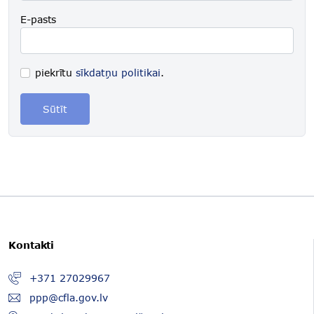
E-pasts
piekrītu
sīkdatņu politikai
.
Sūtīt
Kontakti
+371 27029967
ppp@cfla.gov.lv