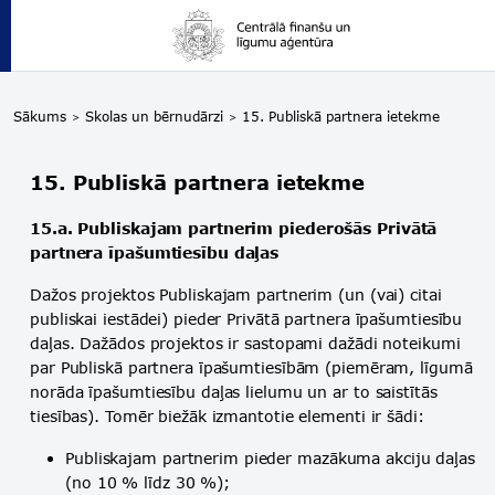
Sākums
Skolas un bērnudārzi
15. Publiskā partnera ietekme
15. Publiskā partnera ietekme
15.a. Publiskajam partnerim piederošās Privātā
partnera īpašumtiesību daļas
Dažos projektos Publiskajam partnerim (un (vai) citai
publiskai iestādei) pieder Privātā partnera īpašumtiesību
daļas. Dažādos projektos ir sastopami dažādi noteikumi
par Publiskā partnera īpašumtiesībām (piemēram, līgumā
norāda īpašumtiesību daļas lielumu un ar to saistītās
tiesības). Tomēr biežāk izmantotie elementi ir šādi:
Publiskajam partnerim pieder mazākuma akciju daļas
(no 10 % līdz 30 %);