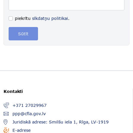
piekrītu
sīkdatņu politikai
.
Sūtīt
Kontakti
+371 27029967
ppp@cfla.gov.lv
Juridiskā adrese: Smilšu iela 1, Rīga, LV-1919
E-adrese