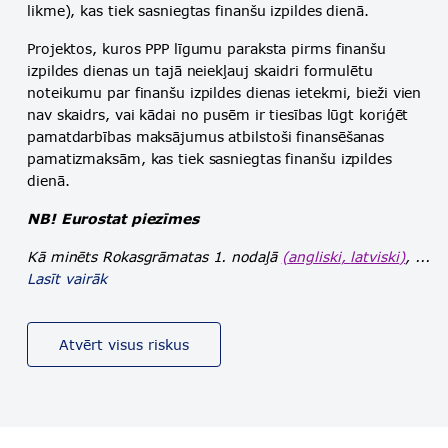
likme), kas tiek sasniegtas finanšu izpildes dienā.
Projektos, kuros PPP līgumu paraksta pirms finanšu
izpildes dienas un tajā neiekļauj skaidri formulētu
noteikumu par finanšu izpildes dienas ietekmi, bieži vien
nav skaidrs, vai kādai no pusēm ir tiesības lūgt koriģēt
pamatdarbības maksājumus atbilstoši finansēšanas
pamatizmaksām, kas tiek sasniegtas finanšu izpildes
dienā.
NB! Eurostat piezīmes
Kā minēts Rokasgrāmatas 1. nodaļā
(
angliski
,
latviski
)
, ...
Lasīt vairāk
Atvērt visus riskus