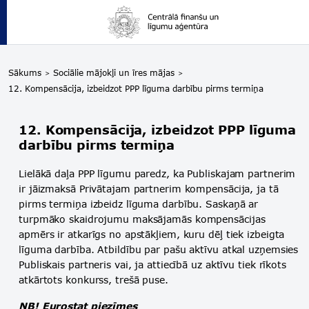
Sākums
Sociālie mājokļi un īres mājas
12. Kompensācija, izbeidzot PPP līguma darbību pirms termiņa
12. Kompensācija, izbeidzot PPP līguma
darbību pirms termiņa
Lielākā daļa PPP līgumu paredz, ka Publiskajam partnerim
ir jāizmaksā Privātajam partnerim kompensācija, ja tā
pirms termiņa izbeidz līguma darbību. Saskaņā ar
turpmāko skaidrojumu maksājamās kompensācijas
apmērs ir atkarīgs no apstākļiem, kuru dēļ tiek izbeigta
līguma darbība. Atbildību par pašu aktīvu atkal uzņemsies
Publiskais partneris vai, ja attiecībā uz aktīvu tiek rīkots
atkārtots konkurss, trešā puse.
NB! Eurostat piezīmes