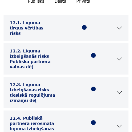
Publisks
Dalīts
Privāts
12.1. Līguma
tirgus vērtības
risks
12.2. Līguma
izbeigšanās risks
Publiskā partnera
vainas dēļ
12.3. Līguma
izbeigšanas risks
tiesiskā regulējuma
izmaiņu dēļ
12.4. Publiskā
partnera ierosināta
līguma izbeigšanas