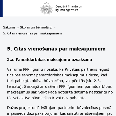
Sākums
Skolas un bērnudārzi
5. Citas vienošanās par maksājumiem
5. Citas vienošanās par maksājumiem
5.a. Pamatdarbības maksājumu uzsākšana
Vairumā PPP līgumu nosaka, ka Privātais partneris iegūst
tiesības saņemt pamatdarbības maksājumus dienā, kad
tiek pabeigta aktīva būvniecība, vai pēc tās (sk. 2.3.
tematu). Saskaņā ar dažiem PPP līgumiem pamatdarbības
maksājumus sāk veikt kādā noteiktā datumā neatkarīgi no
tā, vai aktīva būvniecība ir vai nav pabeigta.
Dažos projektos Privātajam partnerim būvniecības posmā
ir jāsniedz daži pakalpojumi, kas saistīti ar atsevišķiem jau