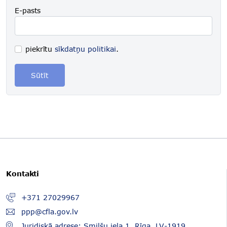
E-pasts
piekrītu
sīkdatņu politikai
.
Sūtīt
Kontakti
+371 27029967
ppp@cfla.gov.lv
Juridiskā adrese: Smilšu iela 1, Rīga, LV-1919