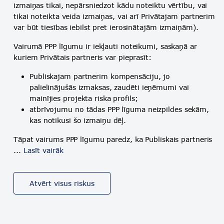
izmaiņas tikai, nepārsniedzot kādu noteiktu vērtību, vai
tikai noteikta veida izmaiņas, vai arī Privātajam partnerim
var būt tiesības iebilst pret ierosinātajām izmaiņām).
Vairumā PPP līgumu ir iekļauti noteikumi, saskaņā ar
kuriem Privātais partneris var pieprasīt:
Publiskajam partnerim kompensāciju, jo
palielinājušās izmaksas, zaudēti ieņēmumi vai
mainījies projekta riska profils;
atbrīvojumu no tādas PPP līguma neizpildes sekām,
kas notikusi šo izmaiņu dēļ.
Tāpat vairums PPP līgumu paredz, ka Publiskais partneris
...
Lasīt vairāk
Atvērt visus riskus