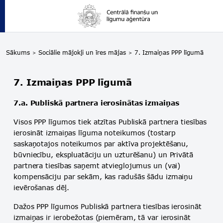
Sākums
Sociālie mājokļi un īres mājas
7. Izmaiņas PPP līgumā
7. Izmaiņas PPP līgumā
7.a. Publiskā partnera ierosinātas izmaiņas
Visos PPP līgumos tiek atzītas Publiskā partnera tiesības
ierosināt izmaiņas līguma noteikumos (tostarp
saskaņotajos noteikumos par aktīva projektēšanu,
būvniecību, ekspluatāciju un uzturēšanu) un Privātā
partnera tiesības saņemt atvieglojumus un (vai)
kompensāciju par sekām, kas radušās šādu izmaiņu
ievērošanas dēļ.
Dažos PPP līgumos Publiskā partnera tiesības ierosināt
izmaiņas ir ierobežotas (piemēram, tā var ierosināt